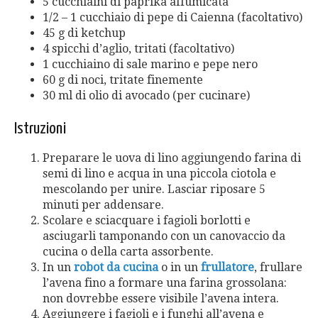
5 cucchiaini di paprika affumicata
1/2 – 1 cucchiaio di pepe di Caienna (facoltativo)
45 g di ketchup
4 spicchi d’aglio, tritati (facoltativo)
1 cucchiaino di sale marino e pepe nero
60 g di noci, tritate finemente
30 ml di olio di avocado (per cucinare)
Istruzioni
Preparare le uova di lino aggiungendo farina di
semi di lino e acqua in una piccola ciotola e
mescolando per unire. Lasciar riposare 5
minuti per addensare.
Scolare e sciacquare i fagioli borlotti e
asciugarli tamponando con un canovaccio da
cucina o della carta assorbente.
In un
robot da cucina
o in un
frullatore
, frullare
l’avena fino a formare una farina grossolana:
non dovrebbe essere visibile l’avena intera.
Aggiungere i fagioli e i funghi all’avena e