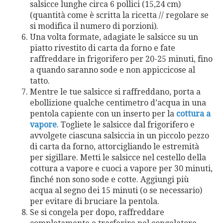
salsicce lunghe circa 6 pollici (15,24 cm)
(quantità come è scritta la ricetta // regolare se
si modifica il numero di porzioni).
Una volta formate, adagiate le salsicce su un
piatto rivestito di carta da forno e fate
raffreddare in frigorifero per 20-25 minuti, fino
a quando saranno sode e non appiccicose al
tatto.
Mentre le tue salsicce si raffreddano, porta a
ebollizione qualche centimetro d’acqua in una
pentola capiente con un inserto per la
cottura a
vapore
. Togliete le salsicce dal frigorifero e
avvolgete ciascuna salsiccia in un piccolo pezzo
di carta da forno, attorcigliando le estremità
per sigillare. Metti le salsicce nel cestello della
cottura a vapore e cuoci a vapore per 30 minuti,
finché non sono sode e cotte. Aggiungi più
acqua al segno dei 15 minuti (o se necessario)
per evitare di bruciare la pentola.
Se si congela per dopo, raffreddare