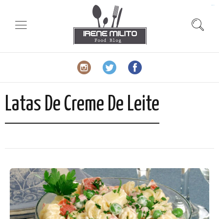
slot gacor
Latas De Creme De Leite