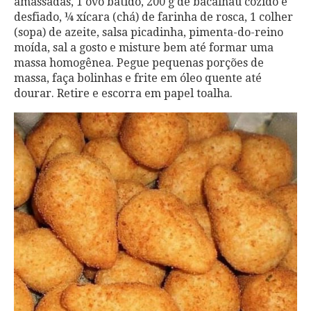
amassadas, 1 ovo batido, 200 g de bacalhau cozido e
desfiado, ¼ xícara (chá) de farinha de rosca, 1 colher
(sopa) de azeite, salsa picadinha, pimenta-do-reino
moída, sal a gosto e misture bem até formar uma
massa homogênea. Pegue pequenas porções de
massa, faça bolinhas e frite em óleo quente até
dourar. Retire e escorra em papel toalha.