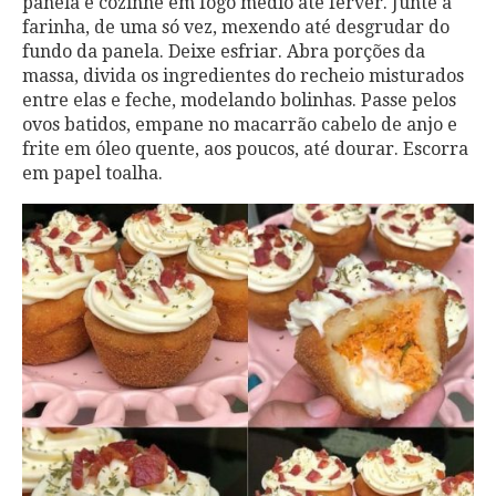
panela e cozinhe em fogo médio até ferver. Junte a
farinha, de uma só vez, mexendo até desgrudar do
fundo da panela. Deixe esfriar. Abra porções da
massa, divida os ingredientes do recheio misturados
entre elas e feche, modelando bolinhas. Passe pelos
ovos batidos, empane no macarrão cabelo de anjo e
frite em óleo quente, aos poucos, até dourar. Escorra
em papel toalha.