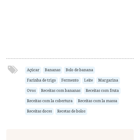
Açúcar
Bananas
Bolo de banana
Farinha de trigo
Fermento
Leite
Margarina
Ovos
Receitas com bananas
Receitas com fruta
Receitas com la cobertura
Receitas com la massa
Receitas doces
Recetas de bolos