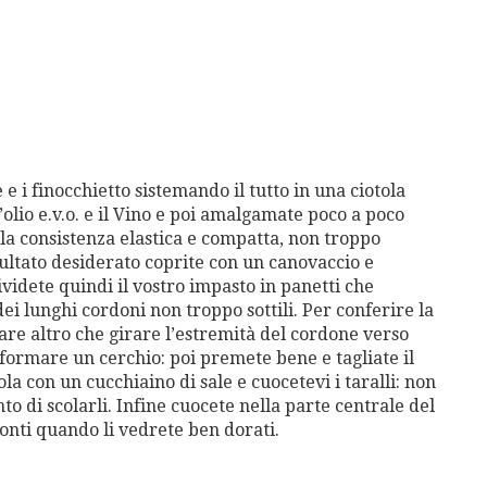
 e i finocchietto sistemando il tutto in una ciotola
’olio e.v.o. e il Vino e poi amalgamate poco a poco
la consistenza elastica e compatta, non troppo
sultato desiderato coprite con un canovaccio e
ividete quindi il vostro impasto in panetti che
i lunghi cordoni non troppo sottili. Per conferire la
are altro che girare l’estremità del cordone verso
 formare un cerchio: poi premete bene e tagliate il
la con un cucchiaino di sale e cuocetevi i taralli: non
o di scolarli. Infine cuocete nella parte centrale del
onti quando li vedrete ben dorati.