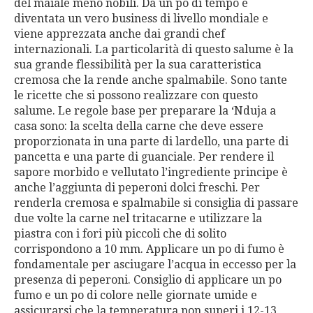
del maiale meno nobili. Da un po di tempo è
diventata un vero business di livello mondiale e
viene apprezzata anche dai grandi chef
internazionali. La particolarità di questo salume è la
sua grande flessibilità per la sua caratteristica
cremosa che la rende anche spalmabile. Sono tante
le ricette che si possono realizzare con questo
salume. Le regole base per preparare la ‘Nduja a
casa sono: la scelta della carne che deve essere
proporzionata in una parte di lardello, una parte di
pancetta e una parte di guanciale. Per rendere il
sapore morbido e vellutato l’ingrediente principe è
anche l’aggiunta di peperoni dolci freschi. Per
renderla cremosa e spalmabile si consiglia di passare
due volte la carne nel tritacarne e utilizzare la
piastra con i fori più piccoli che di solito
corrispondono a 10 mm. Applicare un po di fumo è
fondamentale per asciugare l’acqua in eccesso per la
presenza di peperoni. Consiglio di applicare un po
fumo e un po di colore nelle giornate umide e
assicurarsi che la temperatura non superi i 12-13