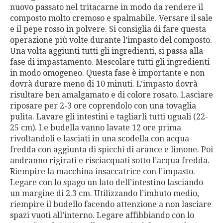
nuovo passato nel tritacarne in modo da rendere il
composto molto cremoso e spalmabile. Versare il sale
e il pepe rosso in polvere. Si consiglia di fare questa
operazione più volte durante l’impasto del composto.
Una volta aggiunti tutti gli ingredienti, si passa alla
fase di impastamento. Mescolare tutti gli ingredienti
in modo omogeneo. Questa fase è importante e non
dovrà durare meno di 10 minuti. L’impasto dovrà
risultare ben amalgamato e di colore rosato. Lasciare
riposare per 2-3 ore coprendolo con una tovaglia
pulita. Lavare gli intestini e tagliarli tutti uguali (22-
25 cm). Le budella vanno lavate 12 ore prima
rivoltandoli e lasciati in una scodella con acqua
fredda con aggiunta di spicchi di arance e limone. Poi
andranno rigirati e risciacquati sotto l’acqua fredda.
Riempire la macchina insaccatrice con l’impasto.
Legare con lo spago un lato dell’intestino lasciando
un margine di 2.3 cm. Utilizzando l’imbuto medio,
riempire il budello facendo attenzione a non lasciare
spazi vuoti all’interno. Legare affibbiando con lo