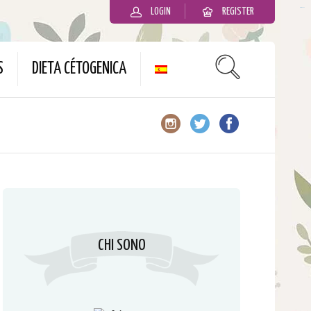
LOGIN
REGISTER
slot gacor
S
DIETA CÉTOGENICA
CHI SONO