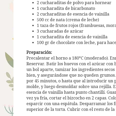
2 cucharaditas de polvo para hornear
1 cucharadita de bicarbonato
2 cucharaditas de esencia de vainilla
500 cc de nata (crema de leche)
1 taza de frutos rojos (frambuesas, mora
3 cucharadas de azúcar
1 cucharadita de esencia de vainilla
100 gr de chocolate con leche, para hacer
Preparación:
Precalentar el horno a 180°C (moderado). E
Reservar. Batir los huevos con el azúcar con b
un bol aparte, tamizar los ingredientes seco
bien, y asegurándose que no queden grumos. V
por 45 minutos, o hasta que al introducir un pa
molde, y luego desmoldar sobre una rejilla. En
esencia de vainilla hasta punto chantillí. Gu
vez ya fría, cortar el bizcocho en 2 capas. Co
esparcir con una espátula. Desparramar los fr
superior de la torta. Cubrir con el resto de la