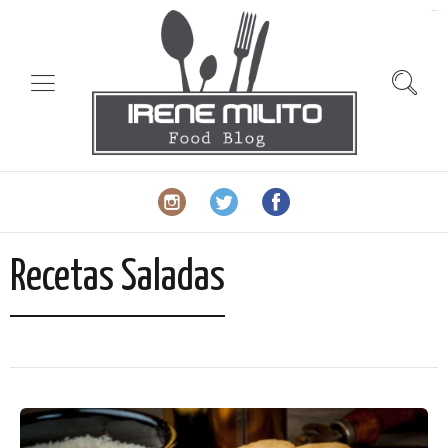
slot gacor
Recetas Saladas