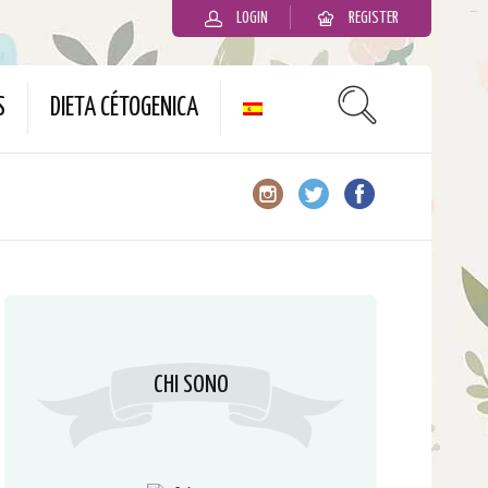
LOGIN
REGISTER
slot gacor
S
DIETA CÉTOGENICA
CHI SONO