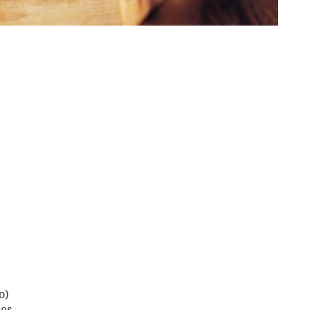
o)
des