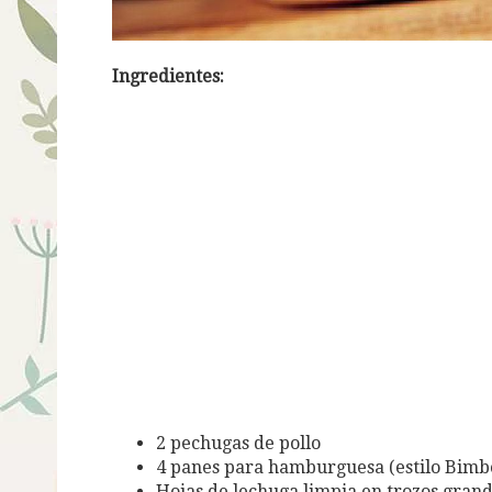
Ingredientes:
2 pechugas de pollo
4 panes para hamburguesa (estilo Bimb
Hojas de lechuga limpia en trozos gran