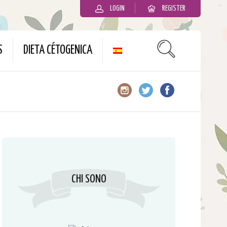
LOGIN
REGISTER
slot gacor
S
DIETA CÉTOGENICA
CHI SONO