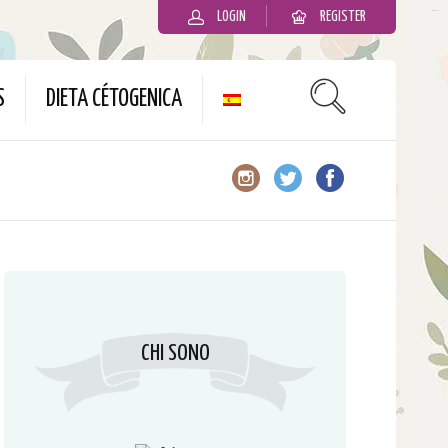
LOGIN
REGISTER
slot gacor
S
DIETA CÉTOGENICA
CHI SONO