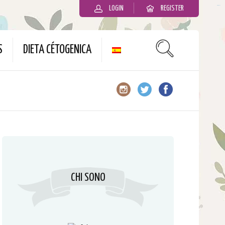
LOGIN
REGISTER
slot gacor
S
DIETA CÉTOGENICA
CHI SONO