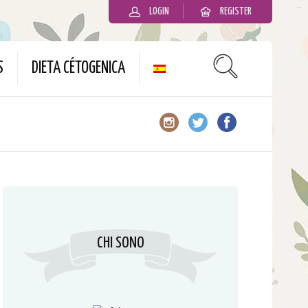
LOGIN
REGISTER
slot gacor
S
DIETA CÉTOGENICA
CHI SONO