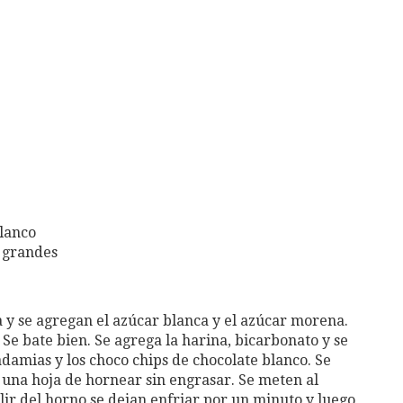
blanco
 grandes
a y se agregan el azúcar blanca y el azúcar morena.
 Se bate bien. Se agrega la harina, bicarbonato y se
damias y los choco chips de chocolate blanco. Se
 una hoja de hornear sin engrasar. Se meten al
alir del horno se dejan enfriar por un minuto y luego