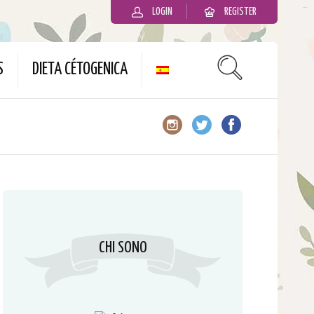
LOGIN
REGISTER
slot gacor
S
DIETA CÉTOGENICA
CHI SONO