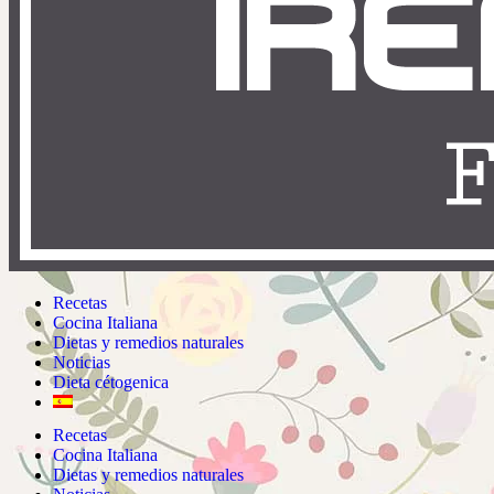
Recetas
Cocina Italiana
Dietas y remedios naturales
Noticias
Dieta cétogenica
Recetas
Cocina Italiana
Dietas y remedios naturales