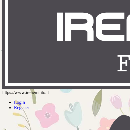
https://www.irenemilito.it
Login
Register