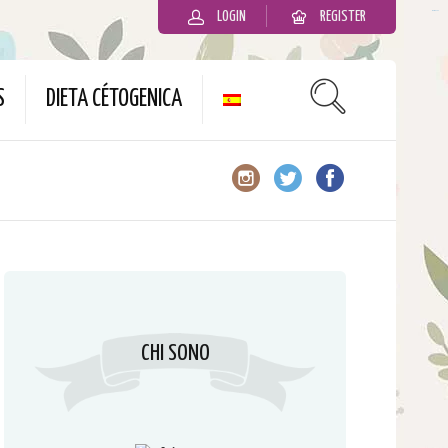
LOGIN
REGISTER
slot gacor
S
DIETA CÉTOGENICA
CHI SONO