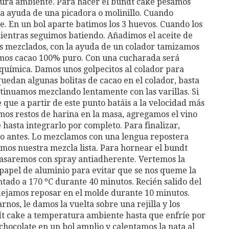
tura ambiente. Para hacer el bundt cake pesamos
la ayuda de una picadora o molinillo. Cuando
. En un bol aparte batimos los 3 huevos. Cuando los
ientras seguimos batiendo. Añadimos el aceite de
es mezclados, con la ayuda de un colador tamizamos
dimos cacao 100% puro. Con una cucharada será
química. Damos unos golpecitos al colador para
quedan algunas bolitas de cacao en el colador, basta
ntinuamos mezclando lentamente con las varillas. Si
e que a partir de este punto batáis a la velocidad más
mos restos de harina en la masa, agregamos el vino
asta integrarlo por completo. Para finalizar,
o antes. Lo mezclamos con una lengua repostera
mos nuestra mezcla lista. Para hornear el bundt
asaremos con spray antiadherente. Vertemos la
apel de aluminio para evitar que se nos queme la
ntado a 170 ºC durante 40 minutos. Recién salido del
 dejamos reposar en el molde durante 10 minutos.
os, le damos la vuelta sobre una rejilla y los
 cake a temperatura ambiente hasta que enfríe por
hocolate en un bol amplio y calentamos la nata al