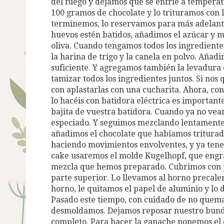
del fuego y dejamos que se enfríe a tempera
100 gramos de chocolate y lo trituramos con 
terminemos, lo reservamos para más adelante
huevos estén batidos, añadimos el azúcar y m
oliva. Cuando tengamos todos los ingredient
la harina de trigo y la canela en polvo. Aña
suficiente. Y agregamos también la levadura 
tamizar todos los ingredientes juntos. Si nos 
con aplastarlas con una cucharita. Ahora, co
lo hacéis con batidora eléctrica es important
bajita de vuestra batidora. Cuando ya no vea
especiado. Y seguimos mezclando lentamente h
añadimos el chocolate que habíamos triturad
haciendo movimientos envolventes, y ya tene
cake usaremos el molde Kugelhopf, que engr
mezcla que hemos preparado. Cubrimos con p
parte superior. Lo llevamos al horno precale
horno, le quitamos el papel de aluminio y lo
Pasado este tiempo, con cuidado de no quemarn
desmoldamos. Dejamos reposar nuestro bundt
completo. Para hacer la ganache ponemos el c