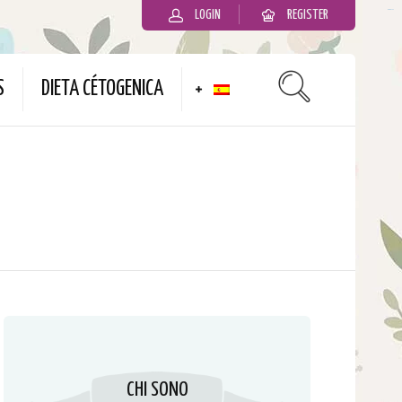
LOGIN
REGISTER
slot gacor
S
DIETA CÉTOGENICA
CHI SONO