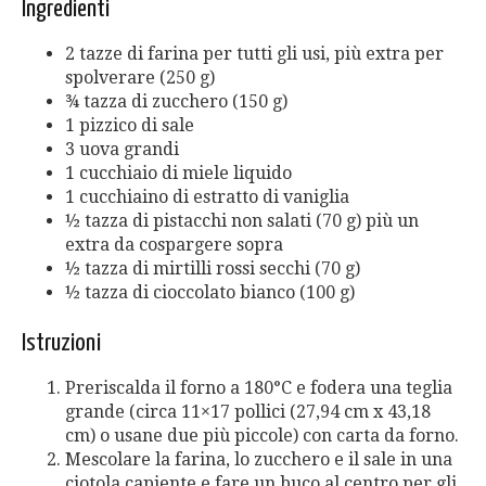
Ingredienti
2 tazze di farina per tutti gli usi, più extra per
spolverare (250 g)
¾ tazza di zucchero (150 g)
1 pizzico di sale
3 uova grandi
1 cucchiaio di miele liquido
1 cucchiaino di estratto di vaniglia
½ tazza di pistacchi non salati (70 g) più un
extra da cospargere sopra
½ tazza di mirtilli rossi secchi (70 g)
½ tazza di cioccolato bianco (100 g)
Istruzioni
Preriscalda il forno a 180°C e fodera una teglia
grande (circa 11×17 pollici (27,94 cm x 43,18
cm) o usane due più piccole) con carta da forno.
Mescolare la farina, lo zucchero e il sale in una
ciotola capiente e fare un buco al centro per gli