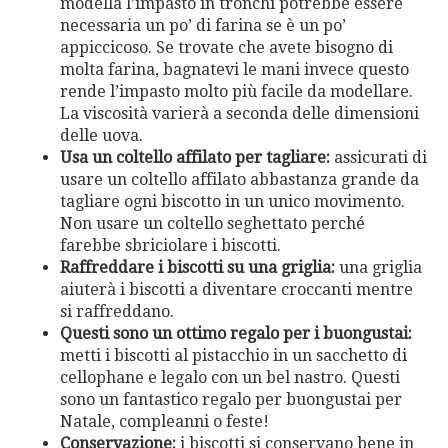
modella l’impasto in tronchi potrebbe essere
necessaria un po’ di farina se è un po’
appiccicoso. Se trovate che avete bisogno di
molta farina, bagnatevi le mani invece questo
rende l’impasto molto più facile da modellare.
La viscosità varierà a seconda delle dimensioni
delle uova.
Usa un coltello affilato per tagliare:
assicurati di
usare un coltello affilato abbastanza grande da
tagliare ogni biscotto in un unico movimento.
Non usare un coltello seghettato perché
farebbe sbriciolare i biscotti.
Raffreddare i biscotti su una griglia:
una griglia
aiuterà i biscotti a diventare croccanti mentre
si raffreddano.
Questi sono un ottimo regalo per i buongustai:
metti i biscotti al pistacchio in un sacchetto di
cellophane e legalo con un bel nastro. Questi
sono un fantastico regalo per buongustai per
Natale, compleanni o feste!
Conservazione:
i biscotti si conservano bene in