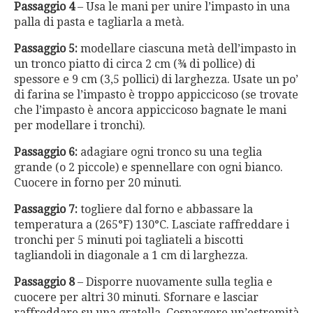
Passaggio 4
– Usa le mani per unire l’impasto in una
palla di pasta e tagliarla a metà.
Passaggio 5:
modellare ciascuna metà dell’impasto in
un tronco piatto di circa 2 cm (¾ di pollice) di
spessore e 9 cm (3,5 pollici) di larghezza. Usate un po’
di farina se l’impasto è troppo appiccicoso (se trovate
che l’impasto è ancora appiccicoso bagnate le mani
per modellare i tronchi).
Passaggio 6:
adagiare ogni tronco su una teglia
grande (o 2 piccole) e spennellare con ogni bianco.
Cuocere in forno per 20 minuti.
Passaggio 7:
togliere dal forno e abbassare la
temperatura a (265°F) 130°C. Lasciate raffreddare i
tronchi per 5 minuti poi tagliateli a biscotti
tagliandoli in diagonale a 1 cm di larghezza.
Passaggio 8
– Disporre nuovamente sulla teglia e
cuocere per altri 30 minuti. Sfornare e lasciar
raffreddare su una gratella. Cospargere un’estremità